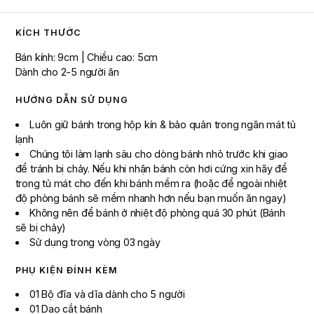
KÍCH THƯỚC
Bán kính: 9cm | Chiều cao: 5cm
Dành cho 2-5 người ăn
HƯỚNG DẪN SỬ DỤNG
Luôn giữ bánh trong hộp kín & bảo quản trong ngăn mát tủ
lạnh
Chúng tôi làm lạnh sâu cho dòng bánh nhỏ trước khi giao
để tránh bị chảy. Nếu khi nhận bánh còn hơi cứng xin hãy để
trong tủ mát cho đến khi bánh mềm ra (hoặc để ngoài nhiệt
độ phòng bánh sẽ mềm nhanh hơn nếu bạn muốn ăn ngay)
Không nên để bánh ở nhiệt độ phòng quá 30 phút (Bánh
sẽ bị chảy)
Sử dụng trong vòng 03 ngày
PHỤ KIỆN ĐÍNH KÈM
01 Bộ đĩa và dĩa dành cho 5 người
01 Dao cắt bánh