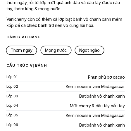
thơm ngậy, rồi tới lớp mứt quả anh đào và dâu tây được nấu
tay, thơm lừng & mọng nước.
Vanicherry còn có thêm cả lớp bạt bánh vỏ chanh xanh mềm
xốp để cả chiếc bánh trở nên vô cùng hài hoà.
CẢM GIÁC BÁNH
Thơm ngậy
Mọng nước
Ngọt ngào
CẤU TRÚC VỊ BÁNH
Phun phủ bơ cacao
Lớp
01
Kem mousse vani Madagascar
Lớp
02
Bạt bánh vỏ chanh xanh
Lớp
03
Mứt cherry & dâu tây nấu tay
Lớp
04
Kem mousse vani Madagascar
Lớp
05
Bạt bánh vỏ chanh xanh
Lớp
06